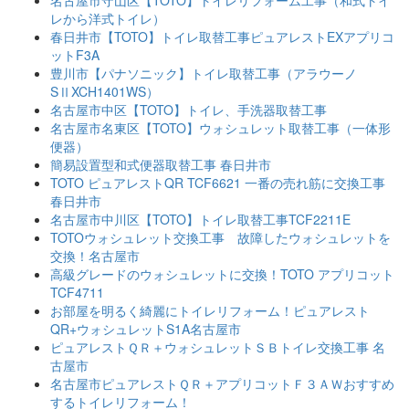
レから洋式トイレ）
春日井市【TOTO】トイレ取替工事ピュアレストEXアプリコ
ットF3A
豊川市【パナソニック】トイレ取替工事（アラウーノ
SⅡXCH1401WS）
名古屋市中区【TOTO】トイレ、手洗器取替工事
名古屋市名東区【TOTO】ウォシュレット取替工事（一体形
便器）
簡易設置型和式便器取替工事 春日井市
TOTO ピュアレストQR TCF6621 一番の売れ筋に交換工事
春日井市
名古屋市中川区【TOTO】トイレ取替工事TCF2211E
TOTOウォシュレット交換工事 故障したウォシュレットを
交換！名古屋市
高級グレードのウォシュレットに交換！TOTO アプリコット
TCF4711
お部屋を明るく綺麗にトイレリフォーム！ピュアレスト
QR+ウォシュレットS1A名古屋市
ピュアレストＱＲ＋ウォシュレットＳＢトイレ交換工事 名
古屋市
名古屋市ピュアレストＱＲ＋アプリコットＦ３ＡＷおすすめ
するトイレリフォーム！