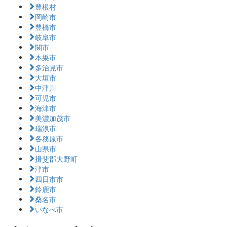
豊根村
岡崎市
豊橋市
岐阜市
関市
本巣市
多治見市
大垣市
中津川
可児市
海津市
美濃加茂市
瑞浪市
各務原市
山県市
揖斐郡大野町
津市
四日市市
鈴鹿市
桑名市
いなべ市