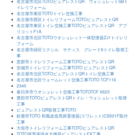
名古屋市北区TOTOピュアレストQR ウォシュレットSBト
イレリフォーム
名古屋市東区TOTOトイレ交換工事
名古屋市西区トイレリフォームTOTOピュアレストQR
名古屋市東区トイレ交換工事TOTOピュアレストQR アプ
リコットF1A
名古屋市北区TOTOウオシュレット一体型便器ZJ1トイレリ
フォーム
名古屋市緑区リクシル サティス グレード6トイレ取替工
事
恵那市トイレリフォーム工事TOTOピュアレストQR
安城市トイレリフォーム工事TOTO ピュアレストQR
名古屋市北区TOTOピュアレストQRトイレ交換工事
名古屋市北区ウォームレット交換工事TOTO TCF116
2340
春日井市ウオシュレット交換工事TOTOTCF 6623
豊田市TOTOピュアレストQRトイレ・ウォシュレット取替
工事
ピュアレストQR取替工事TOTO
鈴鹿市TOTO 和風改造用床置便器(スワレット)CS501F取付
工事
大垣市トイレリフォーム工事TOTOピュアレストQR
TOTO床置床排水大便器ピュアレストEX工事