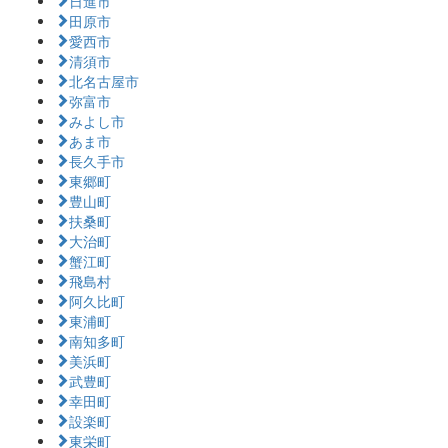
田原市
愛西市
清須市
北名古屋市
弥富市
みよし市
あま市
長久手市
東郷町
豊山町
扶桑町
大治町
蟹江町
飛島村
阿久比町
東浦町
南知多町
美浜町
武豊町
幸田町
設楽町
東栄町