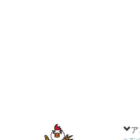
ア
≫ アン