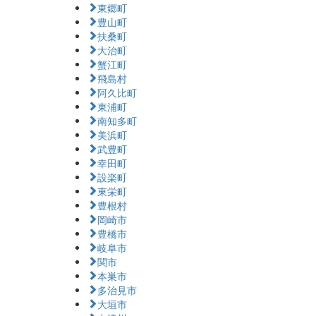
東郷町
豊山町
扶桑町
大治町
蟹江町
飛島村
阿久比町
東浦町
南知多町
美浜町
武豊町
幸田町
設楽町
東栄町
豊根村
岡崎市
豊橋市
岐阜市
関市
本巣市
多治見市
大垣市