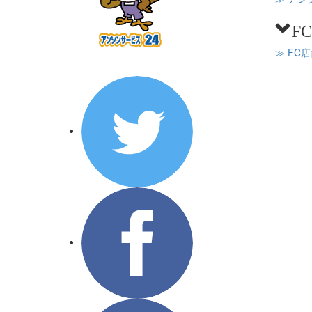
F
≫ FC