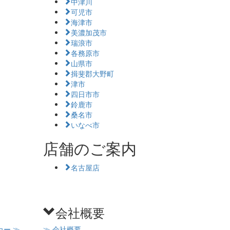
中津川
可児市
海津市
美濃加茂市
瑞浪市
各務原市
山県市
揖斐郡大野町
津市
四日市市
鈴鹿市
桑名市
いなべ市
店舗のご案内
名古屋店
会社概要
カー
≫
≫ 会社概要