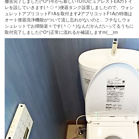
撤去完了しました(^O^)今から新しいTOTOピュアレストEXのトイ
レを設していきます(＾◇＾)便器タンク設置しましたので、ウォシ
ュレットアプリコットF1Aを取付ます♪アプリコットF1Aの特徴は
オート便器洗浄機能がついて流し忘れがないのと、フチなしウォ
シュレットでお掃除楽々です(＾◇＾)なんだかんだいってるうちに
取付完了しました(^O^)正常に流れるか確認しますm(__)m