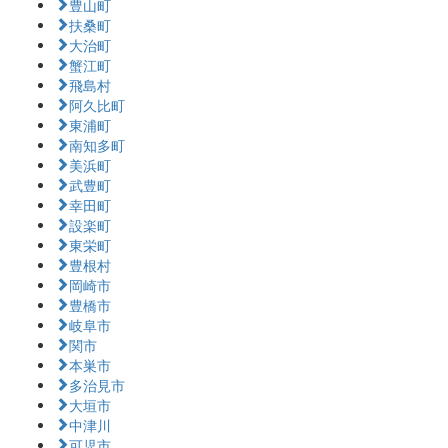
豊山町
扶桑町
大治町
蟹江町
飛島村
阿久比町
東浦町
南知多町
美浜町
武豊町
幸田町
設楽町
東栄町
豊根村
岡崎市
豊橋市
岐阜市
関市
本巣市
多治見市
大垣市
中津川
可児市