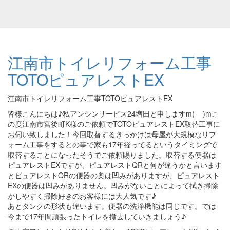
江南市トイレリフォーム工事
TOTOピュアレストEX
江南市トイレリフォーム工事TOTOピュアレストEX
皆様こんにちは♪私アンシンサービス24増田と申しますm(__)mこ
の度江南市宮後町K様のご依頼でTOTOピュアレストEX取替工事に
お伺い致しました！今回取替するきっかけは母屋が大規模なリフ
ォーム工事をするとの事で家も17年経ってるというタイミングで
取替することになったそうでご依頼賜りました。取替する便器は
ピュアレストEXですが、ピュアレストQRと何が違うかと言います
とピュアレストQRの便器の奥は凹みがありますが、ピュアレスト
EXの便器は凹みがありません。凹みがないことによって拭き掃除
がしやすく掃除好きのお客様には大人気です♪
あとタンクの形状も違います。便器の洗浄機能は同じです。では
今まで17年間頑張ったトイレを撤去していきましょう♪